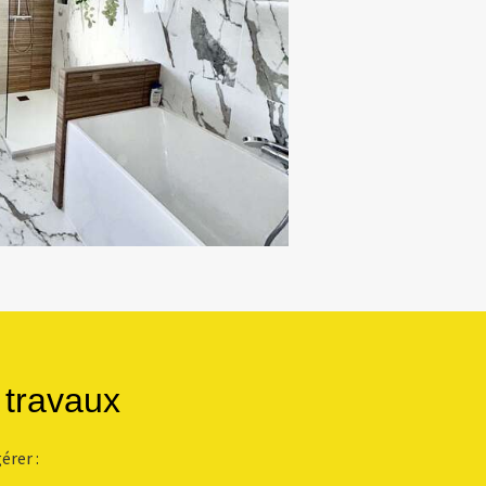
 travaux
érer :