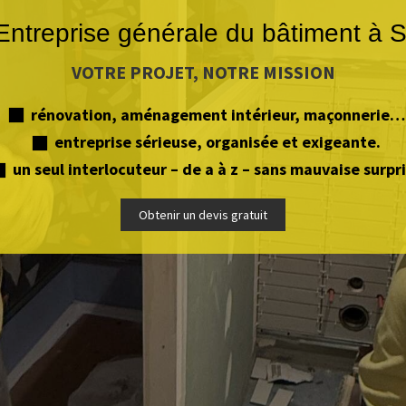
ntreprise générale du bâtiment à S
VOTRE PROJET, NOTRE MISSION
rénovation, aménagement intérieur, maçonnerie…
entreprise sérieuse, organisée et exigeante.
un seul interlocuteur – de a à z – sans mauvaise surpr
Obtenir un devis gratuit