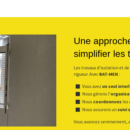
Une approche
simplifier les
Les travaux d’isolation et d
rigueur. Avec
BAT-MEN
:
Vous avez
un seul inter
Nous gérons l’
organisa
Nous
coordonnons
les 
Nous assurons un
suivi 
Vous avancez sereinement, a