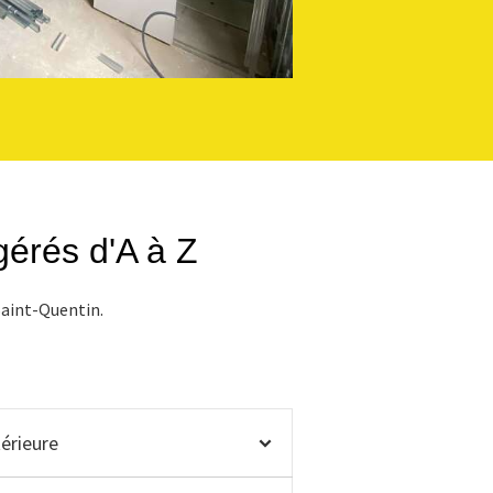
 gérés d'A à Z
Saint-Quentin.
térieure