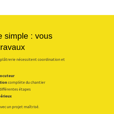
 simple : vous
 travaux
e plâtrerie nécessitent coordination et
locuteur
tion
complète du chantier
différentes étapes
sérieux
vec un projet maîtrisé.