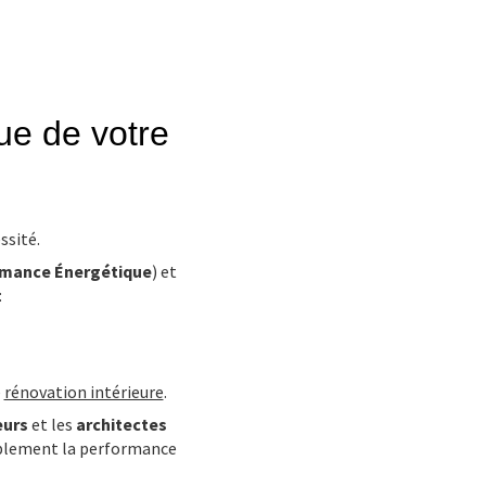
ue de votre
ssité.
rmance Énergétique
) et
:
e
rénovation intérieure
.
eurs
et les
architectes
rablement la performance