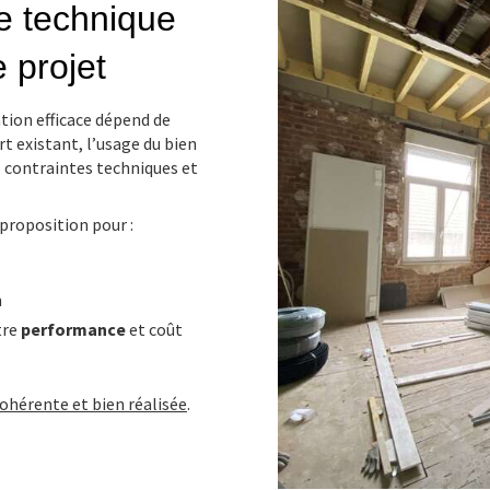
e technique
 projet
ation efficace dépend de
t existant, l’usage du bien
es contraintes techniques et
proposition pour :
n
tre
performance
et coût
cohérente et bien réalisée
.