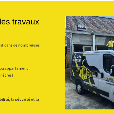
des travaux
ent dans de nombreuses
 ou appartement
enêtres)
bilité
, la
sécurité
et la