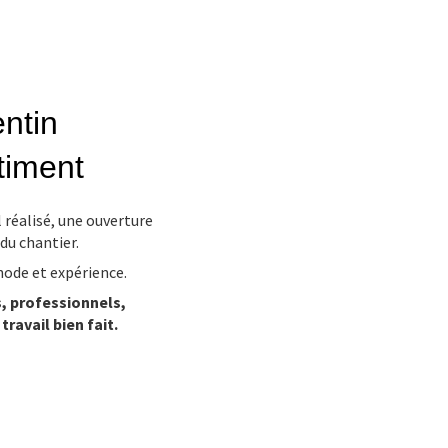
entin
timent
 réalisé, une ouverture
du chantier.
hode et expérience.
s, professionnels,
u
travail bien fait.