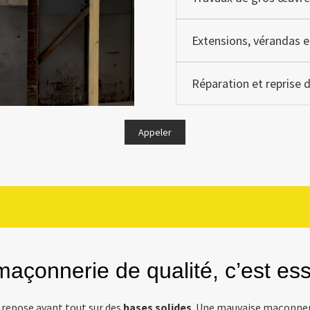
Extensions, vérandas e
Réparation et reprise
Appeler
açonnerie de qualité, c’est ess
 repose avant tout sur des
bases solides
. Une mauvaise maçonneri